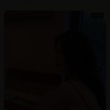
128:19