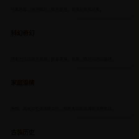
节奏迅猛、冲突强烈，集合追击、救援与冒险元素。
科幻奇幻
想象力驱动的世界观，覆盖未来、异能、奇幻与时间循环。
家庭温情
亲情、成长与生活困境交织，带来柔软而真诚的情感体验。
古装历史