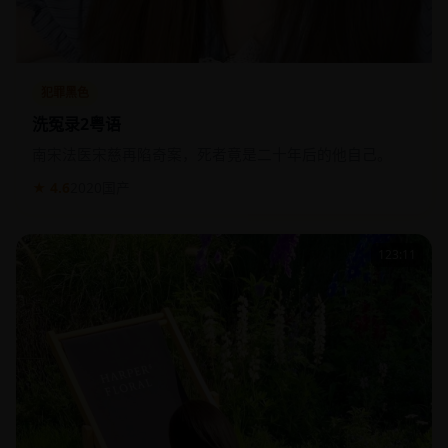
犯罪黑色
洗冤录2粤语
南宋法医宋慈再陷奇案，死者竟是二十年后的他自己。
★ 4.6
2020
国产
123:11