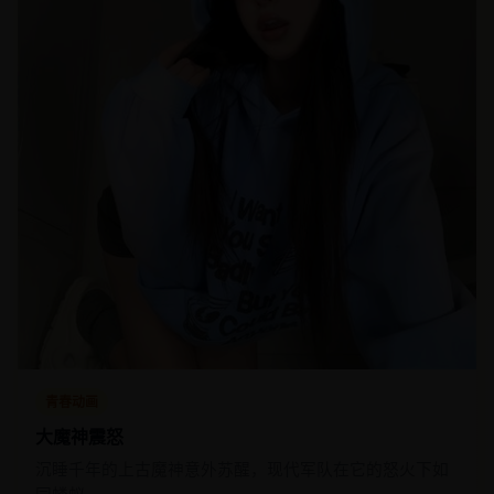
青春动画
大魔神震怒
沉睡千年的上古魔神意外苏醒，现代军队在它的怒火下如
同蝼蚁。