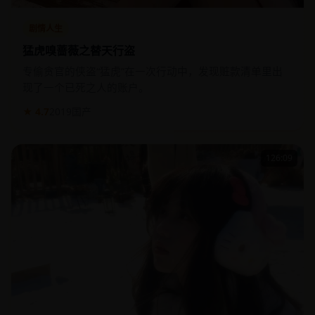
剧情人生
猛虎嗅蔷薇之替天行盗
专偷贪官的侠盗“猛虎”在一次行动中，发现赃款清单里出
现了一个已死之人的账户。
★ 4.7
2019
国产
126:09