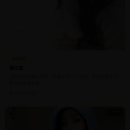
科幻奇幻
镇北皇
流放北境的废太子用一头瘸驴和三千死囚，筑起抵御十万
铁骑的血肉长城。
★ 4.1
2024
国产
117:25