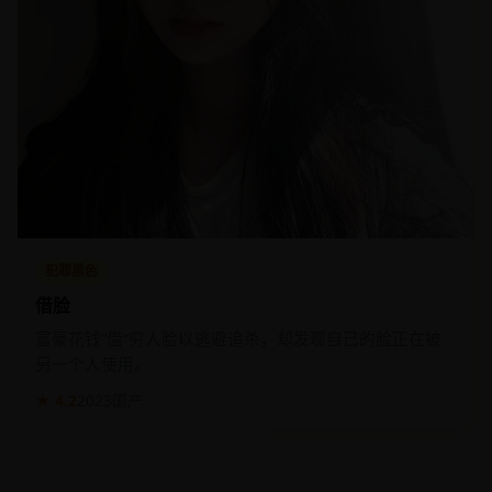
犯罪黑色
借脸
富豪花钱“借”穷人脸以逃避追杀，却发现自己的脸正在被
另一个人使用。
★ 4.2
2023
国产