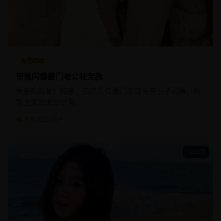
青春动画
带崽闪婚豪门老公狂宠我
单亲妈妈被逼相亲，错把失忆豪门总裁当穷小子闪婚，结
果全家都来宠她崽。
★ 3.8
2025
国产
125:05