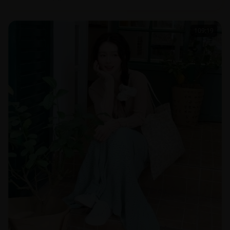
109:19