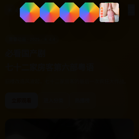
☰
☀
必看国产剧
青春动画 · 2025 · ★ 4.4
必看国产剧
七十二家房客第六部粤语
旧楼改造风波起，七十二家房客的最后一次疯狂大作战。
立即观看
进入分类
热播榜