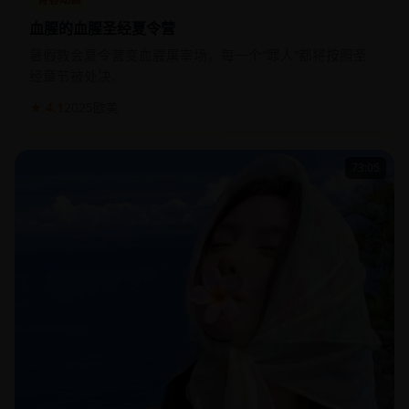
血腥的血腥圣经夏令营
暑假教会夏令营变血腥屠宰场，每一个“罪人”都将按照圣
经章节被处决。
★ 4.1
2025
欧美
73:05