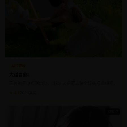
动作冒险
大谎言家2
王牌骗子律师刚出狱，就被FBI招募去骗全球头号通缉犯。
★ 4.1
2024
欧美
123:17