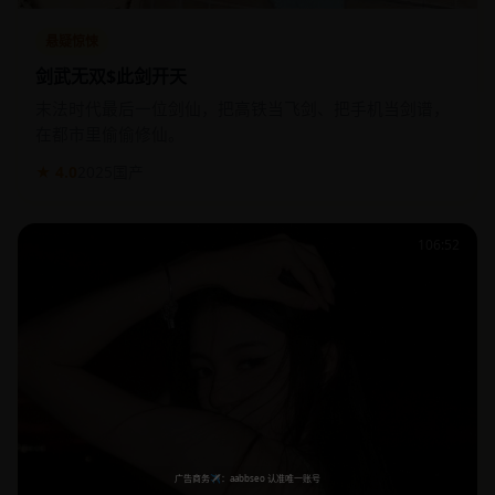
悬疑惊悚
剑武无双$此剑开天
末法时代最后一位剑仙，把高铁当飞剑、把手机当剑谱，
在都市里偷偷修仙。
★ 4.0
2025
国产
106:52