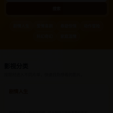
搜索
剧情人生
爱情喜剧
悬疑惊悚
动作冒险
科幻奇幻
家庭温情
影视分类
按题材进入不同片单，快速找到想看的影片。
剧情人生
细腻剧情与人物命运交织，适合慢慢品味故事里的悲欢。