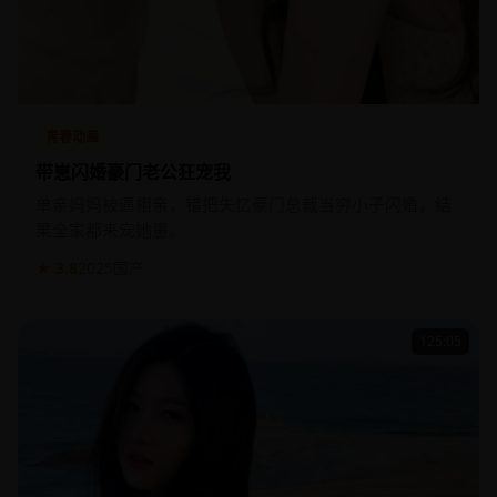
青春动画
带崽闪婚豪门老公狂宠我
单亲妈妈被逼相亲，错把失忆豪门总裁当穷小子闪婚，结
果全家都来宠她崽。
★ 3.8
2025
国产
125:05