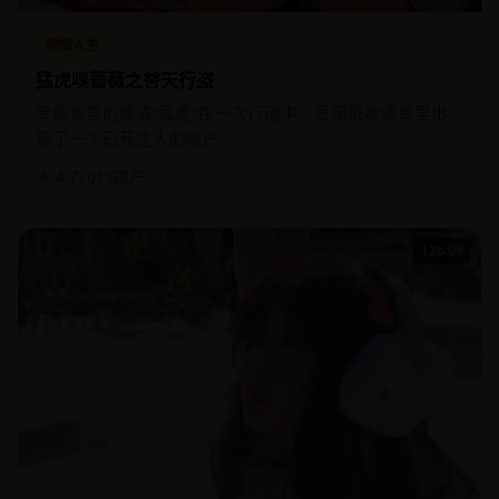
剧情人生
猛虎嗅蔷薇之替天行盗
专偷贪官的侠盗“猛虎”在一次行动中，发现赃款清单里出
现了一个已死之人的账户。
★ 4.7
2019
国产
126:09