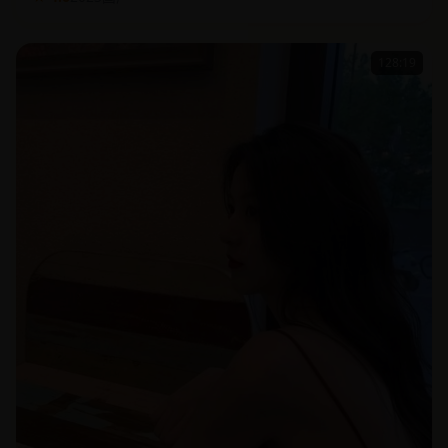
128:19