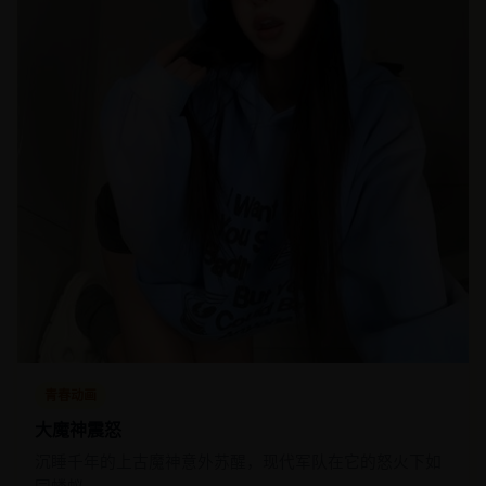
青春动画
大魔神震怒
沉睡千年的上古魔神意外苏醒，现代军队在它的怒火下如
同蝼蚁。