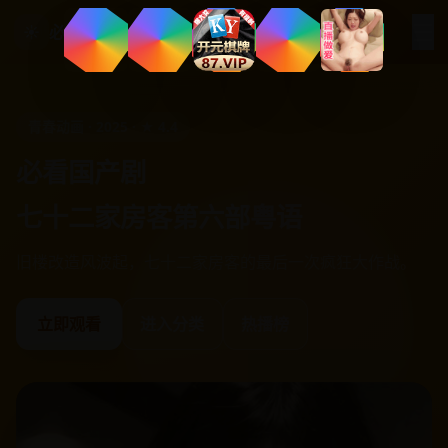
☰
☀
必看国产剧
青春动画 · 2025 · ★ 4.4
必看国产剧
七十二家房客第六部粤语
旧楼改造风波起，七十二家房客的最后一次疯狂大作战。
立即观看
进入分类
热播榜