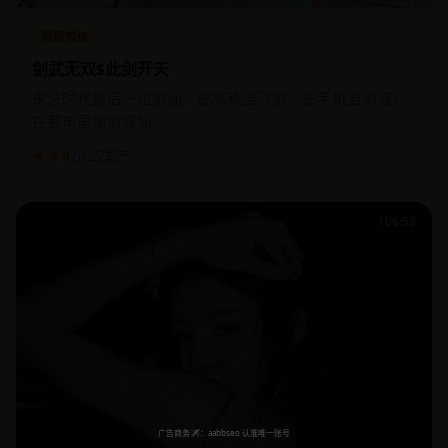
悬疑惊悚
剑武无双$此剑开天
末法时代最后一位剑仙，把高铁当飞剑、把手机当剑谱，
在都市里偷偷修仙。
★ 4.0
2025
国产
106:52