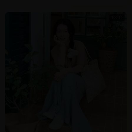
109:19