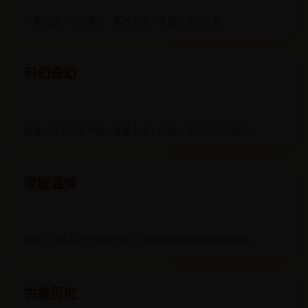
节奏迅猛、冲突强烈，集合追击、救援与冒险元素。
科幻奇幻
想象力驱动的世界观，覆盖未来、异能、奇幻与时间循环。
家庭温情
亲情、成长与生活困境交织，带来柔软而真诚的情感体验。
古装历史