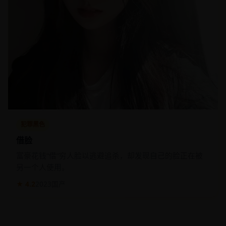
犯罪黑色
借脸
富豪花钱“借”穷人脸以逃避追杀，却发现自己的脸正在被
另一个人使用。
★ 4.2
2023
国产