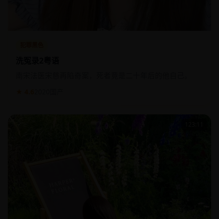
犯罪黑色
洗冤录2粤语
南宋法医宋慈再陷奇案，死者竟是二十年后的他自己。
★ 4.6
2020
国产
123:11