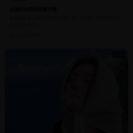
血腥的血腥圣经夏令营
暑假教会夏令营变血腥屠宰场，每一个“罪人”都将按照圣
经章节被处决。
★ 4.1
2025
欧美
73:05