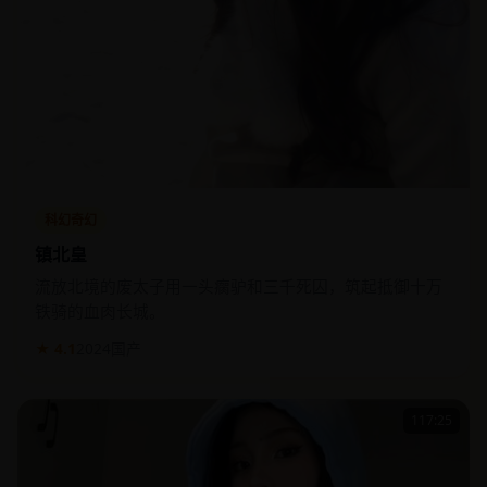
科幻奇幻
镇北皇
流放北境的废太子用一头瘸驴和三千死囚，筑起抵御十万
铁骑的血肉长城。
★ 4.1
2024
国产
117:25