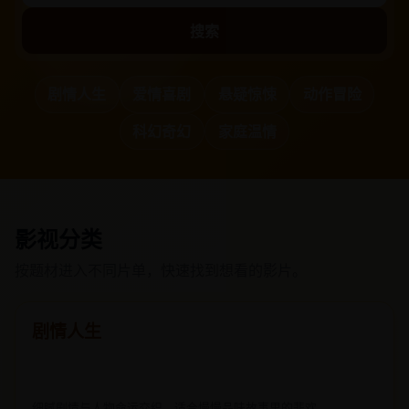
搜索
剧情人生
爱情喜剧
悬疑惊悚
动作冒险
科幻奇幻
家庭温情
影视分类
按题材进入不同片单，快速找到想看的影片。
剧情人生
细腻剧情与人物命运交织，适合慢慢品味故事里的悲欢。