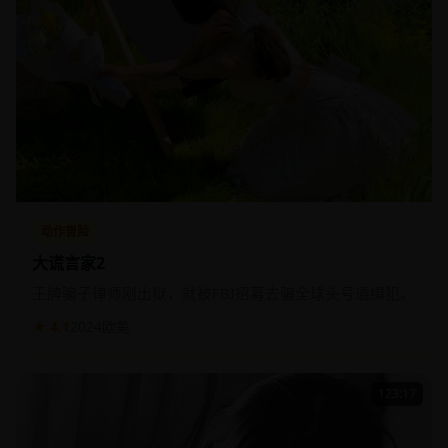
动作冒险
大谎言家2
王牌骗子律师刚出狱，就被FBI招募去骗全球头号通缉犯。
★ 4.1
2024
欧美
123:17