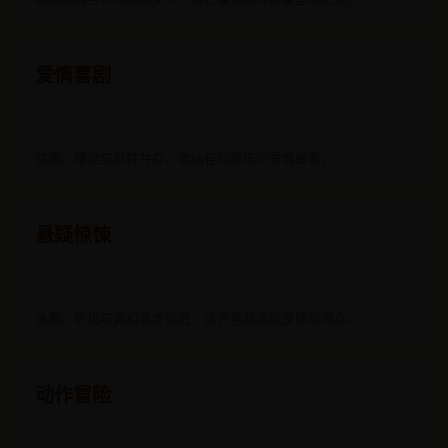
细腻剧情与人物命运交织，适合慢慢品味故事里的悲欢。
爱情喜剧
甜蜜、爆笑与反转并存，收纳轻松解压的爱情故事。
悬疑惊悚
迷雾、危机与真相逐步逼近，适合喜欢高能反转的观众。
动作冒险