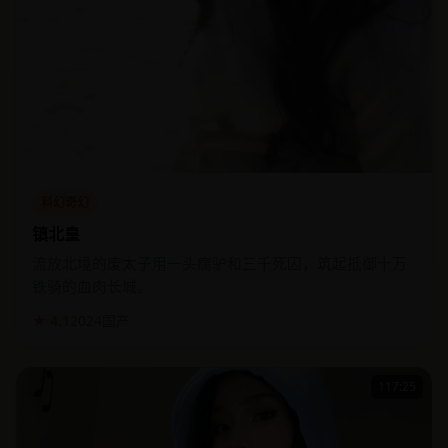
科幻奇幻
镇北皇
流放北境的废太子用一头瘸驴和三千死囚，筑起抵御十万
铁骑的血肉长城。
★ 4.1
2024
国产
117:25