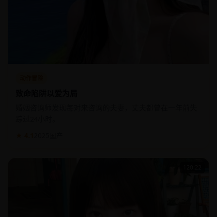
动作冒险
致命陷阱以爱为局
婚姻咨询师发现每对来咨询的夫妻，丈夫都曾在一年前失
踪过24小时。
★ 4.1
2025
国产
120:22