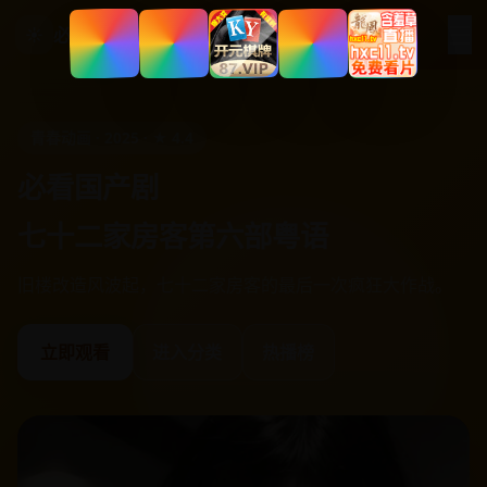
☰
☀
必看国产剧
犯罪黑色 · 2025 · ★ 4.2
必看国产剧
什么全员黑莲花
全员恶人的密室杀人案，死者是唯一的好人，但死亡录像显
示他是自杀。
立即观看
进入分类
热播榜