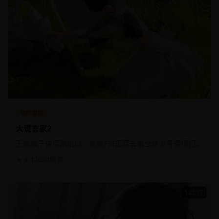
动作冒险
大谎言家2
王牌骗子律师刚出狱，就被FBI招募去骗全球头号通缉犯。
★ 4.1
2024
欧美
123:17