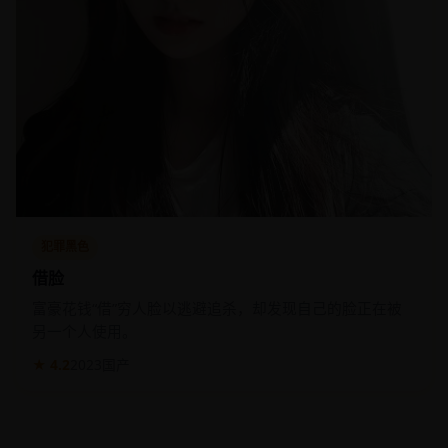
犯罪黑色
借脸
富豪花钱“借”穷人脸以逃避追杀，却发现自己的脸正在被
另一个人使用。
★ 4.2
2023
国产