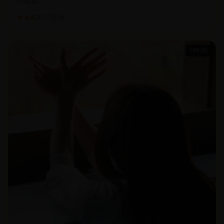
沉睡千年的上古魔神意外苏醒，现代军队在它的怒火下如
同蝼蚁。
★ 4.6
2011
亚洲
109:36