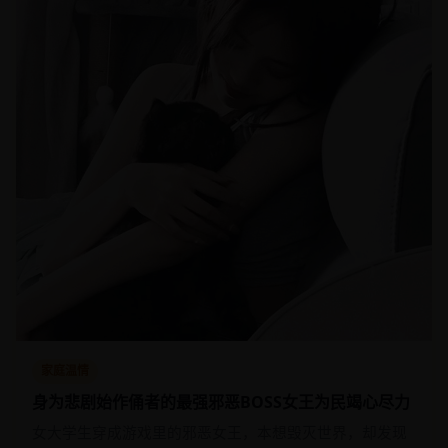
家庭温情
身为悲剧始作俑者的最强邪恶BOSS女王为民竭心尽力