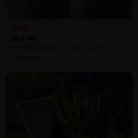
犯罪黑色
洗冤录2粤语
南宋法医宋慈再陷奇案，死者竟是二十年后的他自己。
★ 4.6
2020
国产
123:11