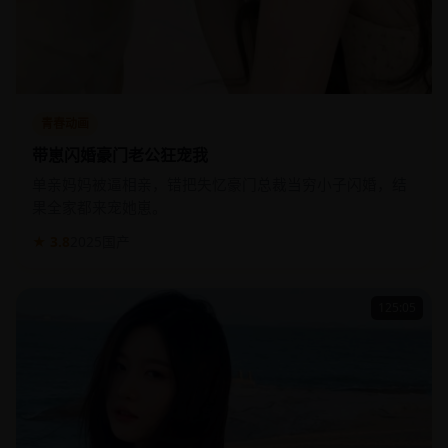
青春动画
带崽闪婚豪门老公狂宠我
单亲妈妈被逼相亲，错把失忆豪门总裁当穷小子闪婚，结
果全家都来宠她崽。
★ 3.8
2025
国产
125:05