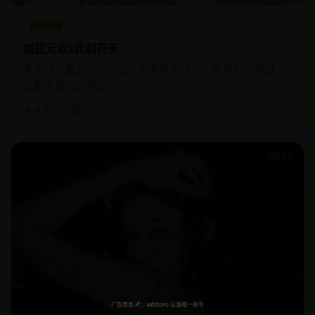
悬疑惊悚
剑武无双$此剑开天
末法时代最后一位剑仙，把高铁当飞剑、把手机当剑谱，
在都市里偷偷修仙。
★ 4.0
2025
国产
106:52