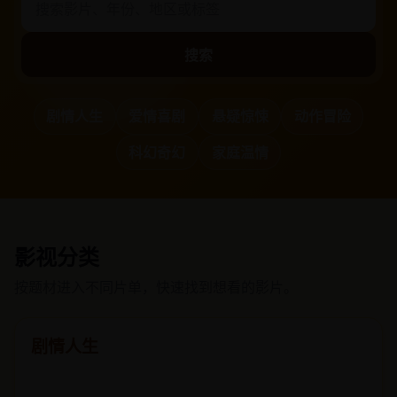
搜索
剧情人生
爱情喜剧
悬疑惊悚
动作冒险
科幻奇幻
家庭温情
影视分类
按题材进入不同片单，快速找到想看的影片。
剧情人生
细腻剧情与人物命运交织，适合慢慢品味故事里的悲欢。