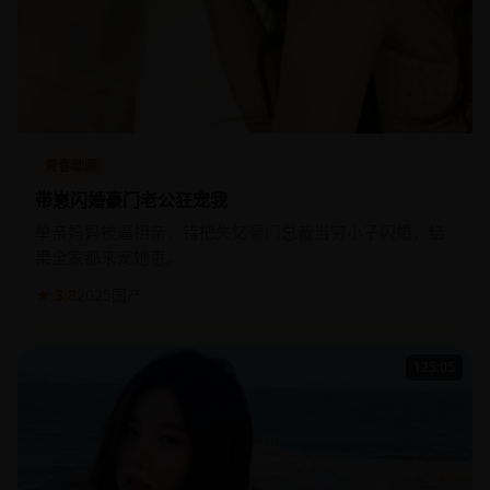
青春动画
带崽闪婚豪门老公狂宠我
单亲妈妈被逼相亲，错把失忆豪门总裁当穷小子闪婚，结
果全家都来宠她崽。
★ 3.8
2025
国产
125:05