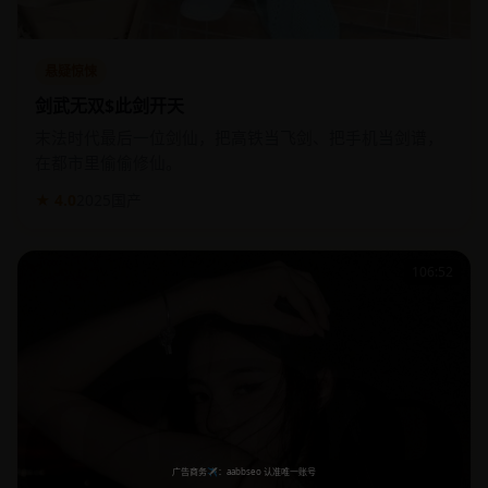
悬疑惊悚
剑武无双$此剑开天
末法时代最后一位剑仙，把高铁当飞剑、把手机当剑谱，
在都市里偷偷修仙。
★ 4.0
2025
国产
106:52