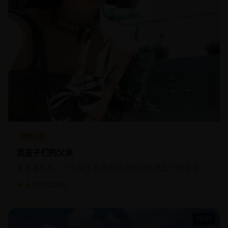
剧情人生
我孩子们的父亲
妻子离世后，一个从不负责的父亲独自抚养五个继子女。
★ 4.3
2022
欧美
78:53