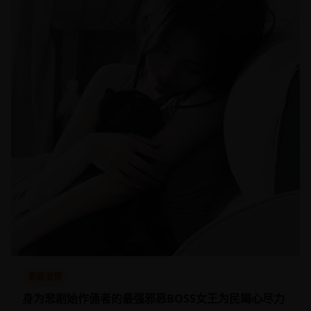
家庭温情
身为悲剧始作俑者的最强邪恶BOSS女王为民竭心尽力
女大学生穿成游戏里的邪恶女王，本想毁灭世界，却发现