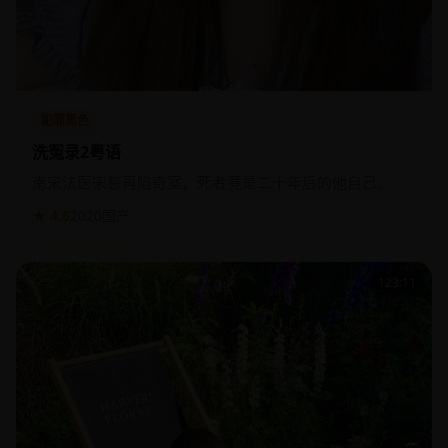
犯罪黑色
洗冤录2粤语
南宋法医宋慈再陷奇案，死者竟是二十年后的他自己。
★ 4.6
2020
国产
123:11