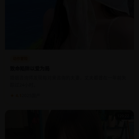
动作冒险
致命陷阱以爱为局
婚姻咨询师发现每对来咨询的夫妻，丈夫都曾在一年前失
踪过24小时。
★ 4.1
2025
国产
120:22