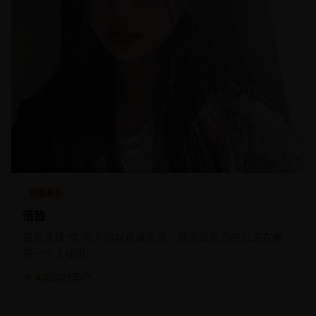
犯罪黑色
借脸
富豪花钱“借”穷人脸以逃避追杀，却发现自己的脸正在被
另一个人使用。
★ 4.2
2023
国产