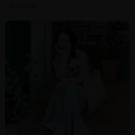
109:19