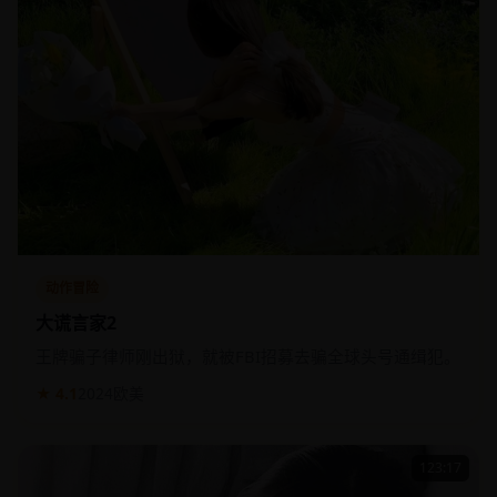
动作冒险
大谎言家2
王牌骗子律师刚出狱，就被FBI招募去骗全球头号通缉犯。
★ 4.1
2024
欧美
123:17