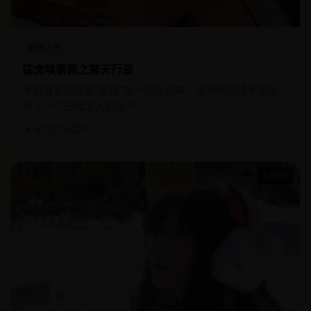
剧情人生
猛虎嗅蔷薇之替天行盗
专偷贪官的侠盗“猛虎”在一次行动中，发现赃款清单里出
现了一个已死之人的账户。
★ 4.7
2019
国产
126:09