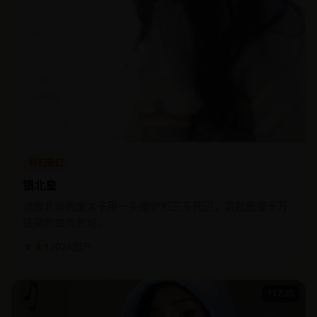
科幻奇幻
镇北皇
流放北境的废太子用一头瘸驴和三千死囚，筑起抵御十万
铁骑的血肉长城。
★ 4.1
2024
国产
117:25