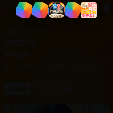
☰
☀
必看国产剧
青春动画 · 2025 · ★ 4.4
必看国产剧
七十二家房客第六部粤语
旧楼改造风波起，七十二家房客的最后一次疯狂大作战。
立即观看
进入分类
热播榜