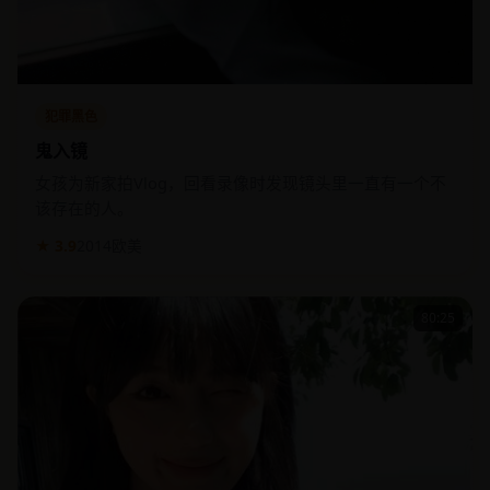
犯罪黑色
鬼入镜
女孩为新家拍Vlog，回看录像时发现镜头里一直有一个不
该存在的人。
★ 3.9
2014
欧美
80:25