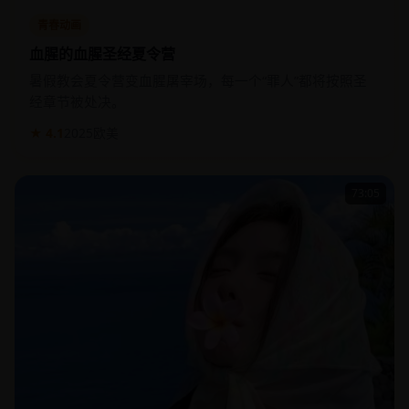
血腥的血腥圣经夏令营
暑假教会夏令营变血腥屠宰场，每一个“罪人”都将按照圣
经章节被处决。
★ 4.1
2025
欧美
73:05