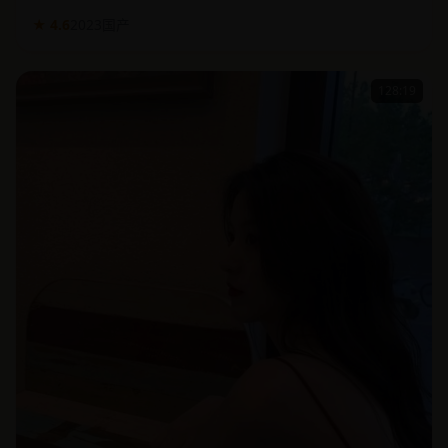
128:19