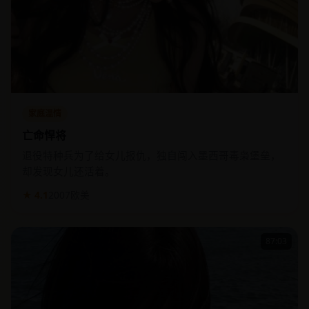
家庭温情
亡命悍将
退役特种兵为了给女儿报仇，独自闯入墨西哥毒枭堡垒，
却发现女儿还活着。
★ 4.1
2007
欧美
87:03