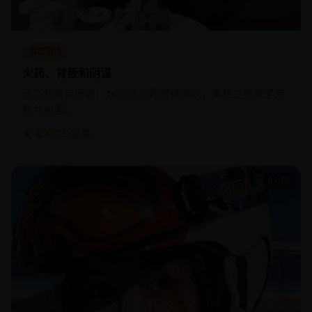
家庭温情
火药、背叛和阴谋
改写的真实历史：1605年火药阴谋成功，英格兰变成了宗
教共和国。
★ 4.7
2022
欧美
81:23