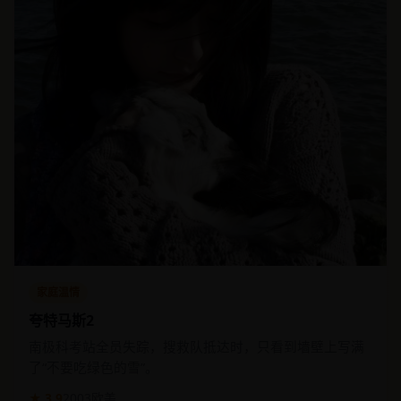
家庭温情
夸特马斯2
南极科考站全员失踪，搜救队抵达时，只看到墙壁上写满
了“不要吃绿色的雪”。
★ 3.9
2003
欧美