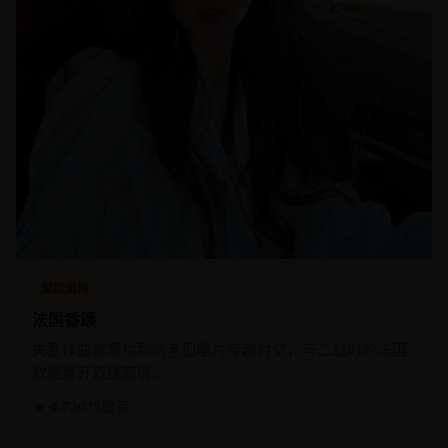
家庭温情
法国香颂
失意作曲家靠捡到的老旧唱片穿越时空，与二战时的法国
歌姬展开双线恋情。
★ 4.7
2015
欧美