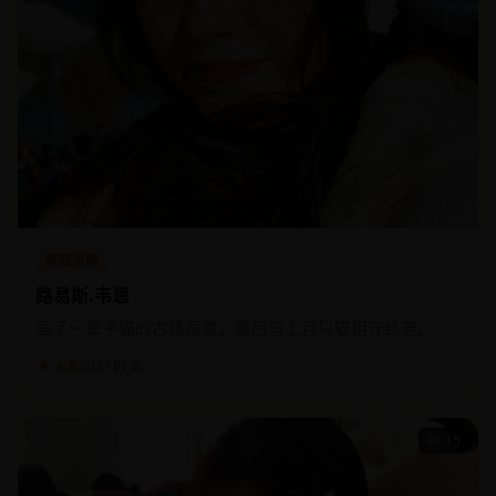
家庭温情
路易斯.韦恩
画了一辈子猫的古怪画家，最后与上百只猫相守终老。
★ 4.6
2021
欧美
78:15