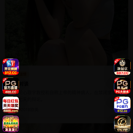
家庭温情
与神对谈
无神论心理学教授和自称上帝的精神病人，在禁闭室里进
行了七天的辩论。
★ 4.0
2018
欧美
89:08