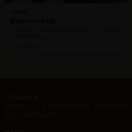
家庭温情
噩梦城市(1980年电影)
一位警官发现，城市里连环杀手的作案手法，竟与他每晚
无法醒来的噩梦完全一致。
★ 4.3
1980
欧美
☀
必看国产剧
精选国产、日韩、欧美等多类型影视内容，提供清晰的分类
浏览、热播推荐与影片详情。