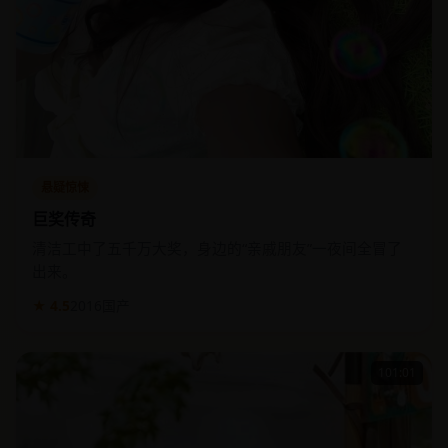
悬疑惊悚
巨奖传奇
清洁工中了五千万大奖，身边的“亲戚朋友”一夜间全冒了
出来。
★ 4.5
2016
国产
101:01