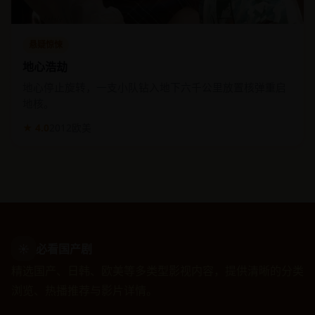
悬疑惊悚
地心浩劫
地心停止旋转，一支小队钻入地下六千公里放置核弹重启
地核。
★ 4.0
2012
欧美
☀
必看国产剧
精选国产、日韩、欧美等多类型影视内容，提供清晰的分类
浏览、热播推荐与影片详情。