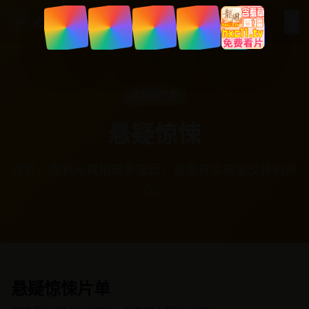
☰
☀
必看国产剧
必看国产剧
悬疑惊悚
迷雾、危机与真相逐步逼近，适合喜欢高能反转的观
众。
悬疑惊悚片单