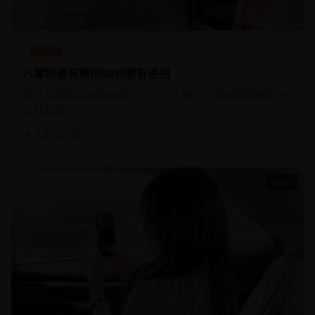
悬疑惊悚
八零娇妻有绝招80娇妻有绝招
现代女总裁穿越成80年代受气包小媳妇，用金融思维整治
全村恶霸。
★ 4.5
2023
国产
78:07