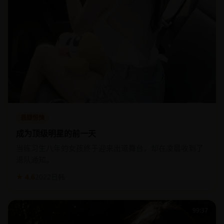
悬疑惊悚
成为顶级明星的前一天
当练习生八年的女孩终于迎来出道舞台，却在凌晨收到了
退队通知。
★ 4.6
2022
日韩
99:37