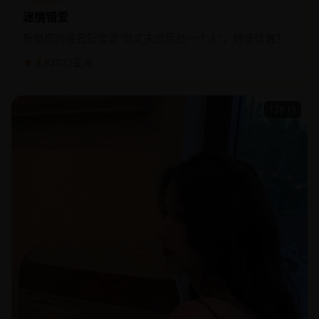
迷情错爱
新婚夜的匿名短信说“你丈夫杀死过一个人”，她该信谁？
★ 3.9
2023
亚洲
128:19