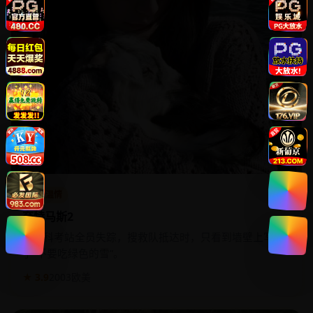
家庭温情
夸特马斯2
南极科考站全员失踪，搜救队抵达时，只看到墙壁上写满
了“不要吃绿色的雪”。
★ 3.9
2003
欧美