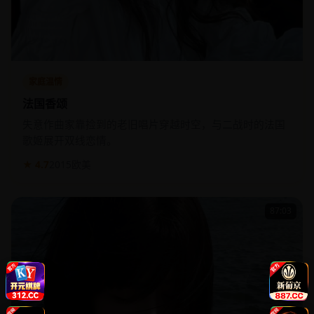
家庭温情
法国香颂
失意作曲家靠捡到的老旧唱片穿越时空，与二战时的法国
歌姬展开双线恋情。
★ 4.7
2015
欧美
87:03