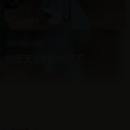
国产 · 电影 · 2025
剑武无双$此剑开天
末法时代最后一位剑仙，把高铁当飞剑、把手机当剑
谱，在都市里偷偷修仙。
★ 4.0
109:19
7.3万播放
悬疑惊悚
国产
电影
古装
动作
奇幻
修仙