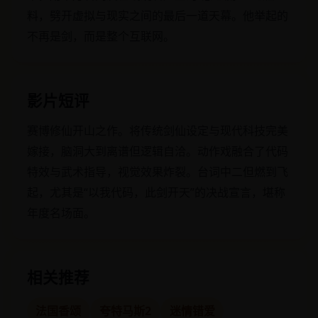
料，劈开虚拟与现实之间的最后一道天幕。他举起的
不再是剑，而是整个互联网。
影片短评
赛博修仙开山之作。将传统剑仙设定与现代科技完美
嫁接，脑洞大到离谱但逻辑自洽。动作戏融合了代码
特效与武术指导，视觉效果炸裂。台词中二但燃到飞
起，尤其是“以我代码，此剑开天”的决战宣言，堪称
年度名场面。
相关推荐
法国香颂
夸特马斯2
迷情错爱