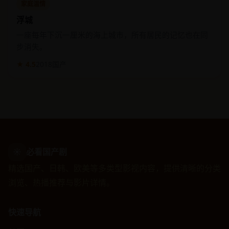
家庭温情
浮城
一座每年下沉一厘米的海上城市，所有居民的记忆也在同
步消失。
★ 4.5
2018
国产
☀
必看国产剧
精选国产、日韩、欧美等多类型影视内容，提供清晰的分类
浏览、热播推荐与影片详情。
快速导航