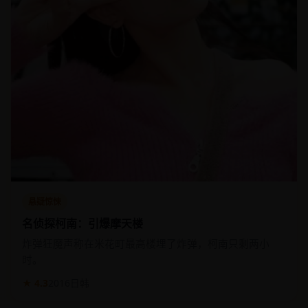
悬疑惊悚
名侦探柯南：引爆摩天楼
炸弹狂魔声称在米花町最高楼埋了炸弹，柯南只剩两小
时。
★ 4.3
2016
日韩