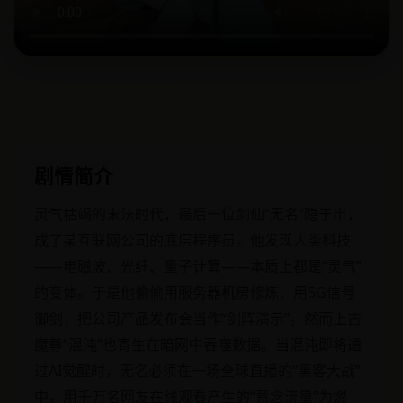
剧情简介
灵气枯竭的末法时代，最后一位剑仙“无名”隐于市，
成了某互联网公司的底层程序员。他发现人类科技
——电磁波、光纤、量子计算——本质上都是“灵气”
的变体。于是他偷偷用服务器机房修炼，用5G信号
御剑，把公司产品发布会当作“剑阵演示”。然而上古
魔尊“混沌”也寄生在暗网中吞噬数据。当混沌即将通
过AI觉醒时，无名必须在一场全球直播的“黑客大战”
中，用千万名网友在线观看产生的“意念流量”为燃