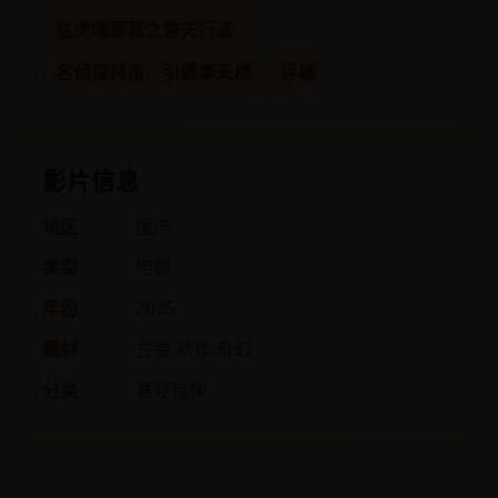
猛虎嗅蔷薇之替天行盗
名侦探柯南：引爆摩天楼
浮城
影片信息
地区
国产
类型
电影
年份
2025
题材
古装,动作,奇幻
分类
悬疑惊悚