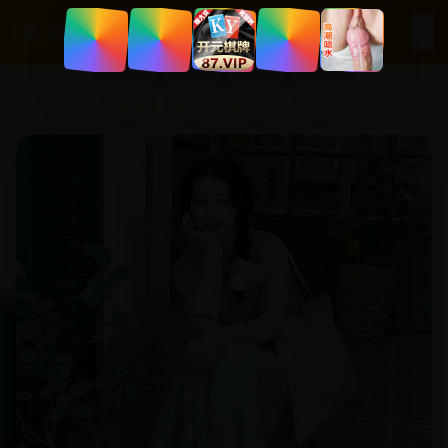
☰
☀
必看国产剧
首页
/
悬疑惊悚
/
剑武无双$此剑开天