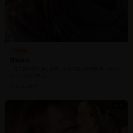
古装历史
暗泳2024
一家人搬进带泳池的豪宅，却发现每当黑夜降临，泳池里
的水会活过来吃人。
★ 4.8
2024
欧美
97:14