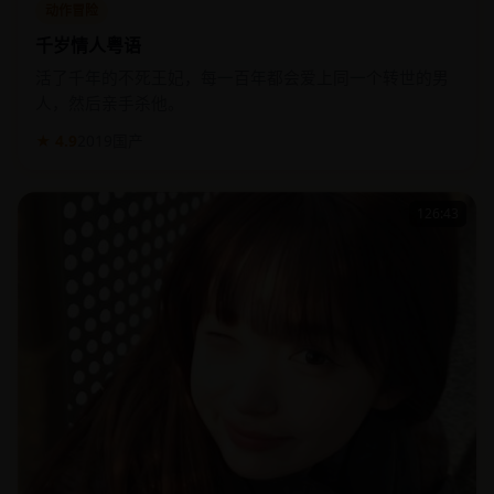
动作冒险
千岁情人粤语
活了千年的不死王妃，每一百年都会爱上同一个转世的男
人，然后亲手杀他。
★ 4.9
2019
国产
126:43