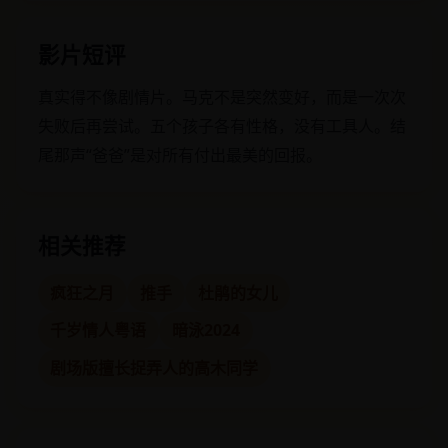
影片短评
真实得不像剧情片。马克不是突然变好，而是一次次
失败后再尝试。五个孩子各有性格，没有工具人。结
尾那声“爸爸”是对所有付出最美的回报。
相关推荐
疯狂之月
推手
杜鹃的女儿
千岁情人粤语
暗泳2024
剧场版擅长捉弄人的高木同学