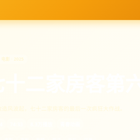
 电影 · 2025
七十二家房客第
改造风波起，七十二家房客的最后一次疯狂大作战。
4
74:33
8.3万播放
青春动画
电影
喜剧
剧情
粤语
市井
邻里