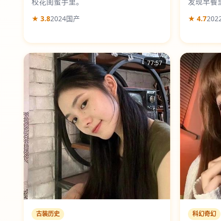
校花闺蜜手里。
发现早餐
★ 3.8
2024
国产
★ 4.7
202
77:57
古装历史
科幻奇幻