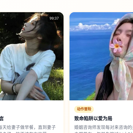
99:37
动作冒险
言
致命陷阱以爱为局
每天给妻子做早餐，直到妻子
婚姻咨询师发现每对来咨询的