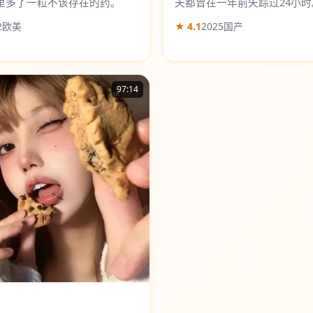
里多了一粒不该存在的药。
夫都曾在一年前失踪过24小时
2
欧美
★ 4.1
2025
国产
97:14