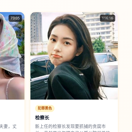
73:05
116:16
犯罪黑色
检察长
夫妻，丈
新上任的检察长发现要抓捕的贪腐市