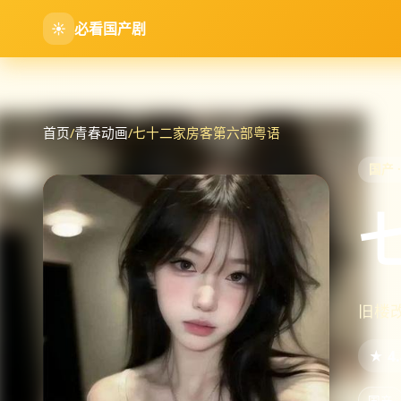
☀
必看国产剧
首页
/
青春动画
/
七十二家房客第六部粤语
国产 ·
旧楼
★ 4.
国产