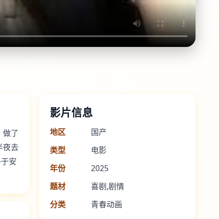
影片信息
地区
国产
、做了
半夜去
类型
电影
终于安
年份
2025
题材
喜剧,剧情
分类
青春动画