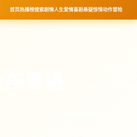
首页
热播榜
搜索
剧情人生
爱情喜剧
悬疑惊悚
动作冒险
六部粤语