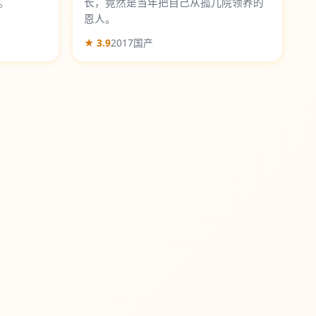
。
长，竟然是当年把自己从孤儿院领养的
恩人。
★ 3.9
2017
国产