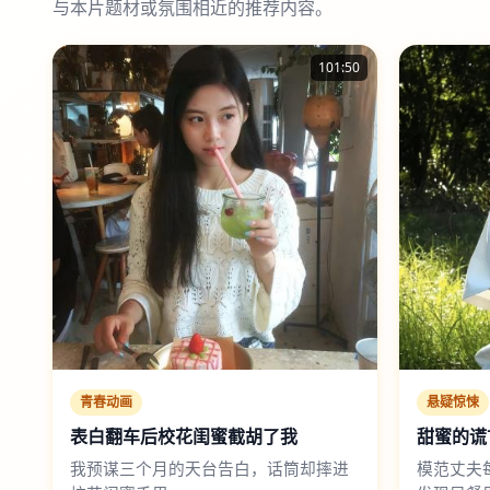
与本片题材或氛围相近的推荐内容。
101:50
青春动画
悬疑惊悚
表白翻车后校花闺蜜截胡了我
甜蜜的谎
我预谋三个月的天台告白，话筒却摔进
模范丈夫