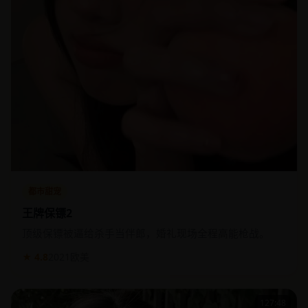
都市甜宠
王牌保镖2
顶级保镖被逼给杀手当伴郎，婚礼现场全程高能枪战。
★ 4.8
2021
欧美
127:48