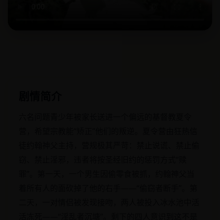
剧情简介
六名问题青少年被家长送进一个偏远的基督教夏令
营，希望宗教能“矫正”他们的叛逆。夏令营由狂热信
徒约翰神父主持，营规极其严苛：禁止说谎、禁止偷
窃、禁止淫邪，违者将按圣经旧约的惩罚方式“赎
罪”。第一天，一个男生因偷零食被抓，约翰神父当
着所有人的面砍掉了他的右手——“偷窃者断手”。第
二天，一对情侣被发现接吻，两人被投入冰水池中活
活冻死——“淫乱者沉塘”。剩下的四人意识到这不是