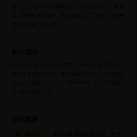
夏令营，而是一个邪教祭祀场。他们试图逃跑，却发
现森林里布满了陷阱，而约翰神父手持猎枪，正翻开
圣经利未记的下一页。
影片短评
B级血腥恐怖片爱好者的盛宴。各种以圣经名义进行
的花式处决脑洞大开，血浆量绝对管够。虽然剧情逻
辑经不起推敲，但那种“宗教狂热+青少年杀戮”的组
合本身就足够cult。
相关推荐
调职到乐队！
自由之缰:圣诞夜的马叫
降灵