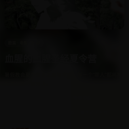
欧美 · 电影 · 2025
血腥的血腥圣经夏令营
暑假教会夏令营变血腥屠宰场，每一个“罪人”都将按
照圣经章节被处决。
★ 4.1
96:41
9384播放
青春动画
欧美
电影
恐怖
血腥
青春
夏令营
邪教