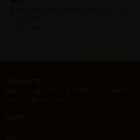
锦衣卫
明朝末年，锦衣卫指挥使被栽赃通敌，他只能带着十二岁
的女儿亡命天涯。
★ 4.0
2010
国产
☀
必看国产剧
精选国产、日韩、欧美等多类型影视内容，提供清晰的分类
浏览、热播推荐与影片详情。
快速导航
首页
热播榜