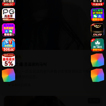
犯罪黑色
自由之缰:圣诞夜的马叫
圣诞夜，一匹会说话的老马带着小女孩穿越回五十年前，
找到她爷爷的初恋。
★ 3.9
2023
欧美
113:12