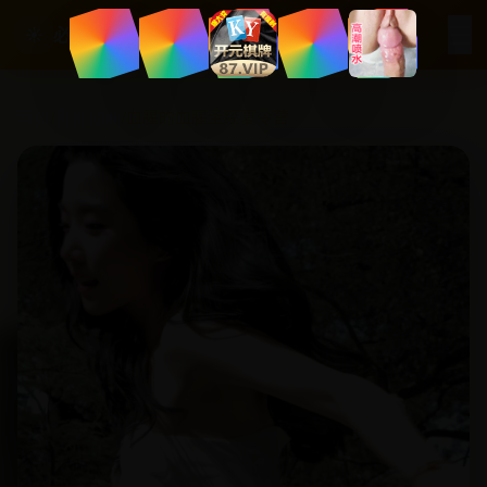
☰
☀
必看国产剧
首页
/
青春动画
/
血腥的血腥圣经夏令营