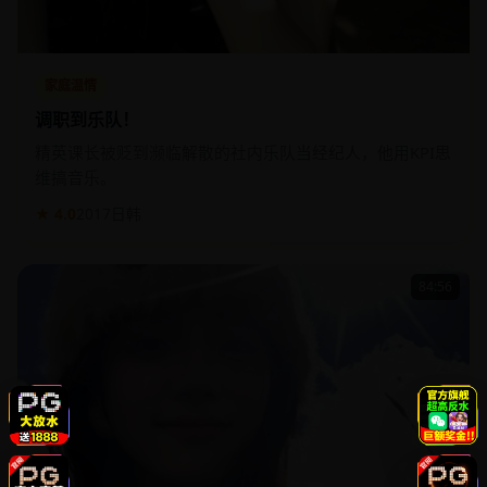
家庭温情
调职到乐队！
精英课长被贬到濒临解散的社内乐队当经纪人，他用KPI思
维搞音乐。
★ 4.0
2017
日韩
84:56