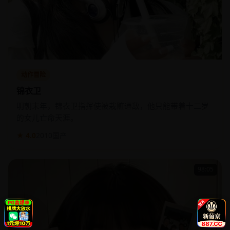
动作冒险
锦衣卫
明朝末年，锦衣卫指挥使被栽赃通敌，他只能带着十二岁
的女儿亡命天涯。
★ 4.0
2010
国产
98:05