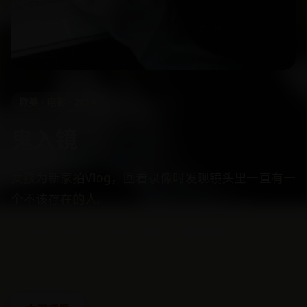
欧美 · 电影 · 2014
鬼入镜
女孩为新家拍Vlog，回看录像时发现镜头里一直有一
个不该存在的人。
★ 3.9
109:36
9.6万播放
犯罪黑色
欧美
电影
恐怖
惊悚
伪纪录片
灵异
第一视角