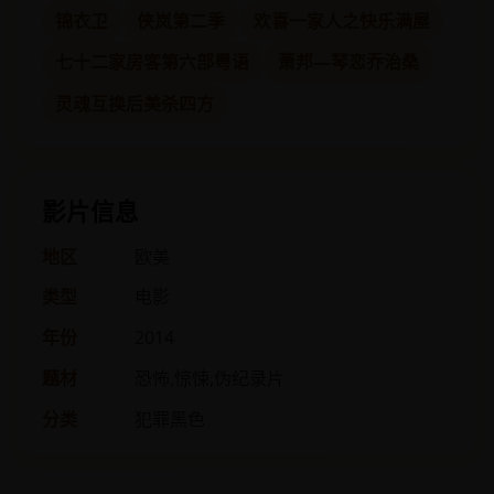
锦衣卫
侠岚第二季
欢喜一家人之快乐满屋
七十二家房客第六部粤语
萧邦—琴恋乔治桑
灵魂互换后美杀四方
影片信息
地区
欧美
类型
电影
年份
2014
题材
恐怖,惊悚,伪纪录片
分类
犯罪黑色