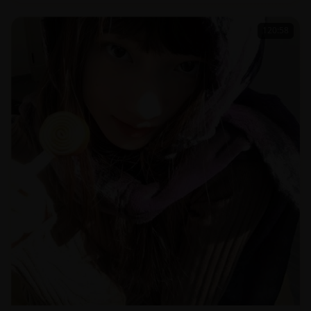
120:58