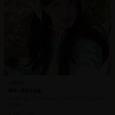
爱情喜剧
萧邦—琴恋乔治桑
乔治桑的烟斗与萧邦的指尖，一段被音符与欲望撕裂的十
年情事。
★ 4.0
2019
欧美