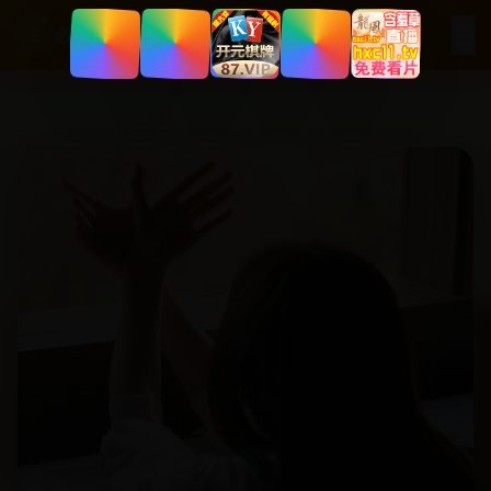
☰
☀
必看国产剧
首页
/
犯罪黑色
/
鬼入镜