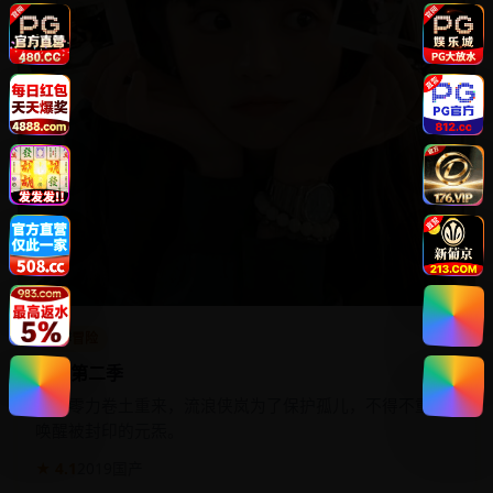
动作冒险
侠岚第二季
邪恶零力卷土重来，流浪侠岚为了保护孤儿，不得不重新
唤醒被封印的元炁。
★ 4.1
2019
国产