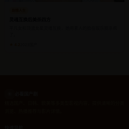
剧情人生
灵魂互换后美杀四方
平凡女和顶流女星灵魂互换，她用素人的脸在娱乐圈杀疯
了。
★ 4.2
2023
国产
☀
必看国产剧
精选国产、日韩、欧美等多类型影视内容，提供清晰的分类
浏览、热播推荐与影片详情。
快速导航