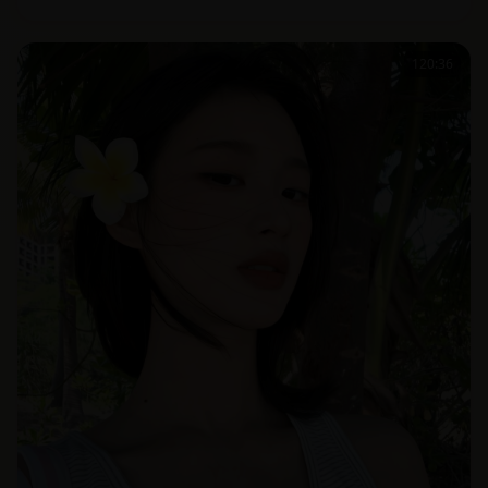
120:36